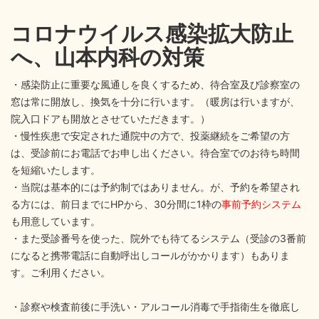
コロナウイルス感染拡大防止
へ、山本内科の対策
・感染防止に重要な風通しを良くするため、待合室及び診察室の
窓は常に開放し、換気を十分に行います。（暖房は行いますが、
院入口ドアも開放とさせていただきます。）
・慢性疾患で安定された通院中の方で、投薬継続をご希望の方
は、受診前にお電話でお申し出ください。待合室でのお待ち時間
を短縮いたします。
・当院は基本的には予約制ではありません。が、予約を希望され
る方には、前日までにHPから、30分間に1枠の
事前予約システム
も用意しています。
・また受診番号を使った、院外でも待てるシステム（受診の3番前
になると携帯電話に自動呼出しコールがかかります）もありま
す。ご利用ください。
・診察や検査前後に手洗い・アルコール消毒で手指衛生を徹底し