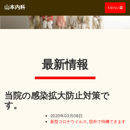
山本内科
TOGGLE
MENU
NAVIGATIO
最新情報
当院の感染拡大防止対策で
す。
2020年03月08日
新型コロナウイルス
,
院外で待機できます