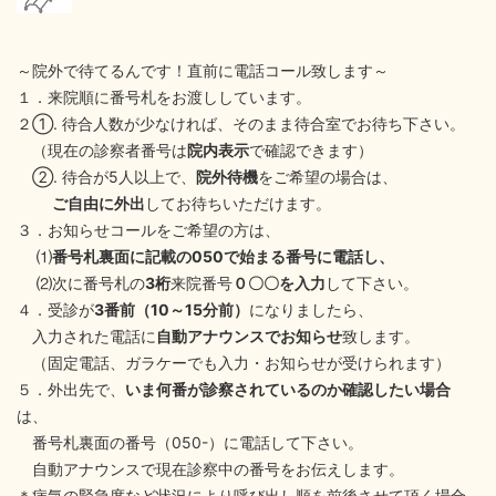
～院外で待てるんです！直前に電話コール致します～
１．来院順に番号札をお渡ししています。
２①. 待合人数が少なければ、そのまま待合室でお待ち下さい。
（現在の診察者番号は
院内表示
で確認できます）
②. 待合が5人以上で、
院外待機
をご希望の場合は、
ご自由に外出
してお待ちいただけます。
３．お知らせコールをご希望の方は、
⑴
番号札裏面に記載の050で始まる番号に電話し、
⑵次に番号札の
3桁
来院番号
０〇〇を入力
して下さい。
４．受診が
3番前（10～15分前）
になりましたら、
入力された電話に
自動アナウンスでお知らせ
致します。
（固定電話、ガラケーでも入力・お知らせが受けられます）
５．外出先で、
いま何番が診察されているのか確認したい場合
は、
番号札裏面の番号（050-）に電話して下さい。
自動アナウンスで現在診察中の番号をお伝えします。
＊病気の緊急度など状況により呼び出し順を前後させて頂く場合