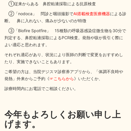
①従来からある 鼻腔粘液採取による抗原検査
②「nodoca」 問診と咽頭撮影で
AI搭載検査医療機器
による診
断。 鼻に入れない、痛みが少ないのが特徴
③「Biofire Spotfire」 15種類の呼吸器感染症微生物を30分で
判定する、鼻腔粘液採取によるPCR検査。発熱や咳が長引く際に
よい適応と思われます。
それぞれ適応があり、状況により医師の判断で変更をおすすめし
たり、実施できないこともあります。
ご希望の方は、当院デジスマ診察券アプリから、「体調不良時や
発熱」外来からご予約《
☞こちらから
》いただくか、
診療時間内にお電話でご相談ください。
今年もよろしくお願い申し上
げます。