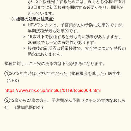
が、3回接種完了するためには、遅くとも令和6年9月
30日までに初回接種を開始する必要があり、期限が
迫っています。
接種の効果と注意点
:
HPVワクチンは、子宮頸がんの予防に効果的ですが、
早期接種が最も効果的です。
16歳以下で接種すると最も高い効果がありますが、
20歳頃でも一定の有効性があります。
接種後の副反応は通常軽微で、安全性について特段の
懸念はありません。
接種に対し、ご不安のある方は下記が参考になります。
①2013年当時は小学6年生だった（接種機会を逃した）医学生
（NHK）
https://www.nhk.or.jp/minplus/0119/topic004.html
②12歳から27歳の方へ 子宮頸がん予防ワクチンの大切なおしら
せ （愛知県医師会）