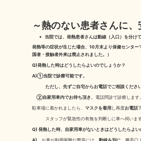
～熱のない患者さんに、
当院では、発熱患者さんは動線（入口）を分け
発熱等の症状が生じた場合、10月末より保健センター
国者・接触者外来は廃止されました。）
Q)発熱した時はどうしたらよいのでしょうか？
A)①当院で診療可能です。
ただし、先ずご自宅からお電話でご相談くださ
②自家用車内でお待ち頂き、
電話問診で診療します
駐車場に着かれましたら、
マスクを着用
し再度
お電話
スタッフが緊急性の有無を判断しに車へ伺いま
Q) 発熱した時、自家用車がないときはどうしたらよい
A)
お車が利用困難な際等には、
動線を別に
、勝手口