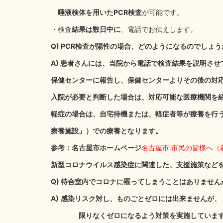
唾液検体を用いたPCR検査
が可能です。
・検査
結果は数日中に
、電話でお伝えします。
Q) PCR検査が陽性の場合、どのようになるのでしょう
A) 患者さんには、当院から電話で検査結果を説明させ
保健センターに報告し、保健センターよりその後の対
入院が必要と判断した場合は、対応可能な医療機関を
軽症の場合は、自宅待機または、軽症者等が療養を行
療養施設」）での療養となります。
参考：名古屋市ホームページ
名古屋市:市民の皆様へ（暮らしの
新型コロナウイルス感染症に関連した、支援施策など
Q) 待合室内でコロナに罹ってしまうことはありません
A)
感染リスク対し、ものごとゼロには出来ませんが、
限りなくゼロになるよう対策を実施していま