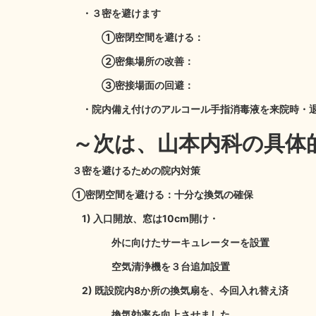
・３密を避けます
①密閉空間を避ける：
②密集場所の改善：
③密接場面の回避：
・院内備え付けのアルコール手指消毒液を来院時・
～次は、山本内科の具体
３密を避けるための院内対策
①密閉空間を避ける：十分な換気の確保
1) 入口開放、窓は10cm開け・
外に向けたサーキュレーターを設置
空気清浄機を３台追加設置
2) 既設院内8か所の換気扇を、今回入れ替え済
換気効率を向上させました