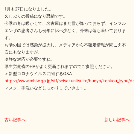
1月も27日になりました。
久しぶりの投稿になり恐縮です。
今季の冬は暖かくて、名古屋はまだ雪が降っておらず、インフル
エンザの患者さんも例年に比べ少なく、外来は落ち着いておりま
す。
お隣の国では感染が拡大し、メディアから不確定情報が聞こえ不
安にもなりますが、
冷静な対応が必要ですね。
厚生労働省のHPがよく更新されますのでご参照ください。
＞新型コロナウイルスに関するQ&A
https://www.mhlw.go.jp/stf/seisakunitsuite/bunya/kenkou_iryou/
マスク、手洗いなどしっかりしていきます。
古い記事へ
新しい記事へ