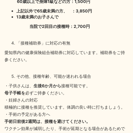
60
歳以上で身障
1
級などの方：
1,500
円
上記以外で
65
歳未満の
方、
：
3,850
円
13
歳未満のお子さんで
当院
で
2
回目の接種時：
2,700
円
「接種補助券」に対応の有無
愛知県内の健康保険組合補助券に対応しています。補助券をご持
参ください。
その他、接種年齢、可能か迷われる場合
・子供さんは、
生後
6
か月から
接種可能です。
母子手帳を
必ずご持参ください。
・妊婦さんの対応
積極的に接種を推奨しています。体調の良い時に打ちましょう。
・手術の予定がある方へ
手術日前後
2
週間は、接種を避けてください。
ワクチン効果が減弱したり、手術が延期となる場合があるためで