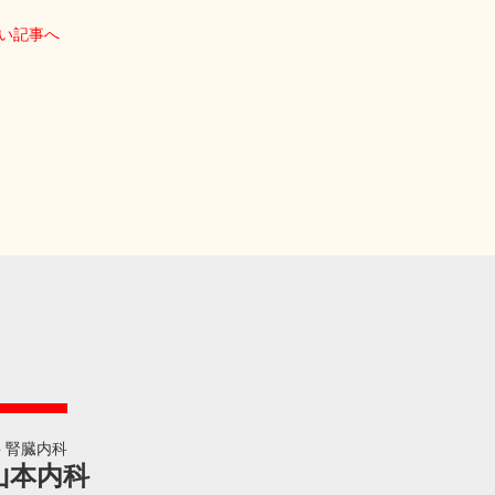
い記事へ
科 腎臓内科
山本内科