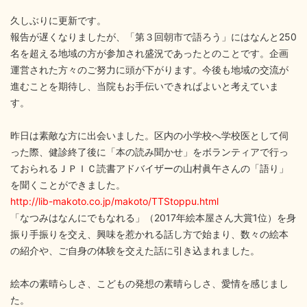
久しぶりに更新です。
報告が遅くなりましたが、「第３回朝市で語ろう」にはなんと250
名を超える地域の方が参加され盛況であったとのことです。企画
運営された方々のご努力に頭が下がります。今後も地域の交流が
進むことを期待し、当院もお手伝いできればよいと考えていま
す。
昨日は素敵な方に出会いました。区内の小学校へ学校医として伺
った際、健診終了後に「本の読み聞かせ」をボランティアで行っ
ておられるＪＰＩＣ読書アドバイザーの山村眞午さんの「語り」
を聞くことができました。
http://lib-makoto.co.jp/makoto/TTStoppu.html
「なつみはなんにでもなれる」（2017年絵本屋さん大賞1位）を身
振り手振りを交え、興味を惹かれる話し方で始まり、数々の絵本
の紹介や、ご自身の体験を交えた話に引き込まれました。
絵本の素晴らしさ、こどもの発想の素晴らしさ、愛情を感じまし
た。