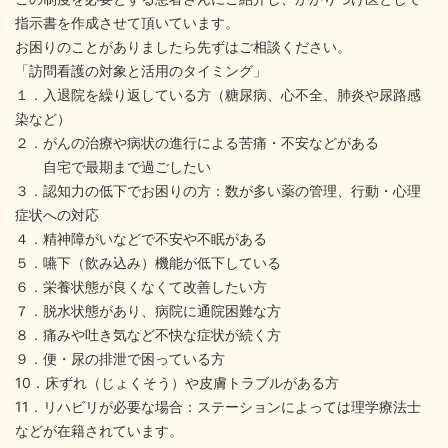
指示書を作成させて頂いています。
お困りのことがありましたら先ずはご相談ください。
「訪問看護の対象と活用のタイミング」
１．入退院を繰り返している方（糖尿病、心不全、肺炎や尿路感
染など）
２．がんの治療や病状の進行による苦痛・不安などがある
自宅で最期まで過ごしたい
３．認知力の低下でお困りの方：数が多い薬の管理、行動・心理
症状への対応
４．精神障がいなどで不安や不眠がある
５．嚥下（飲み込み）機能が低下している
６．栄養状態が良くなくて改善したい方
７．脱水状態があり、病院に通院困難な方
８．痛みや吐き気など不快な症状が続く方
９．便・尿の排泄で困っている方
10．床ずれ（じょくそう）や皮膚トラブルがある方
11．リハビリが必要な場合：ステーションによっては理学療法士
などが在籍されています。